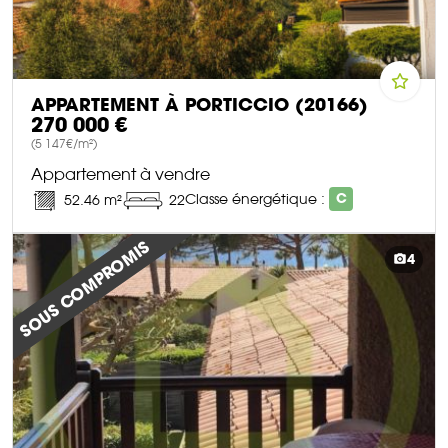
APPARTEMENT À PORTICCIO (20166)
270 000 €
(5 147€/m²)
Appartement à vendre
Classe énergétique :
C
52.46 m²
22
DÉCOUVRIR CE BIEN
SOUS COMPROMIS
4