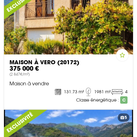
EXCLUSIVITÉ
MAISON À VERO (20172)
375 000 €
(2 847€/m²)
Maison à vendre
131.73 m²
1981 m²
4
Classe énergétique :
C
DÉCOUVRIR CE BIEN
EXCLUSIVITÉ
5