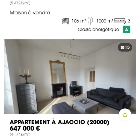
(5 472€/m²)
Maison à vendre
106 m²
1000 m²
3
Classe énergétique :
A
DÉCOUVRIR CE BIEN
15
APPARTEMENT À AJACCIO (20000)
647 000 €
(4 174€/m²)