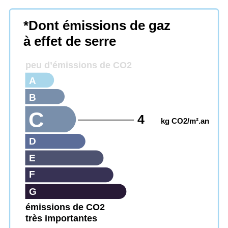
*Dont émissions de gaz
à effet de serre
peu d’émissions de CO2
A
B
C
4
kg CO2/m².an
D
E
F
G
émissions de CO2
très importantes