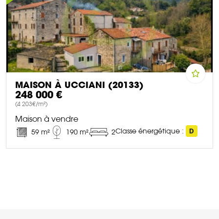
MAISON À UCCIANI (20133)
248 000 €
(4 203€/m²)
Maison à vendre
Classe énergétique :
D
59 m²
190 m²
2
DÉCOUVRIR CE BIEN