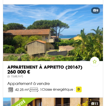
DÉCOUVRIR CE BIEN
9
APPARTEMENT À APPIETTO (20167)
260 000 €
(6 154€/m²)
Appartement à vendre
Classe énergétique :
D
42.25 m²
1
DÉCOUVRIR CE BIEN
11