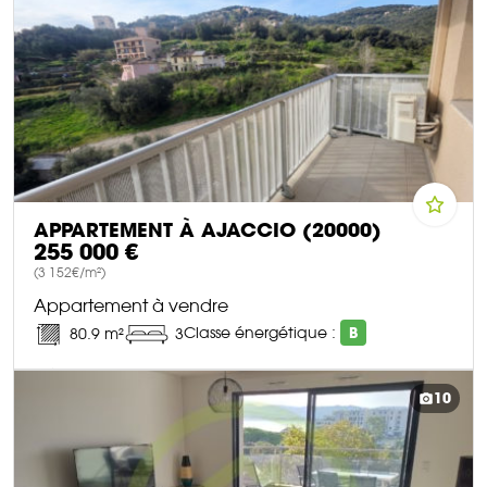
APPARTEMENT À AJACCIO (20000)
255 000 €
(3 152€/m²)
Appartement à vendre
Classe énergétique :
B
80.9 m²
3
DÉCOUVRIR CE BIEN
10