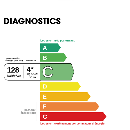
DIAGNOSTICS
Logement très performant
A
B
consommation
émissions
(énergie primaire)
C
4*
128
kg CO2/
kWh/m².an
m².an
D
E
F
passoire
énergétique
G
Logement extrêmement consommateur d’énergie