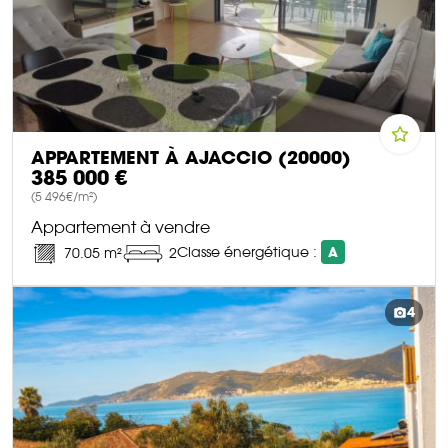
APPARTEMENT À AJACCIO (20000)
385 000 €
(5 496€/m²)
Appartement à vendre
Classe énergétique :
A
70.05 m²
2
DÉCOUVRIR CE BIEN
4