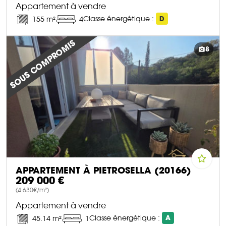
Appartement à vendre
Classe énergétique :
D
155 m²
4
DÉCOUVRIR CE BIEN
SOUS COMPROMIS
8
APPARTEMENT À PIETROSELLA (20166)
209 000 €
(4 630€/m²)
Appartement à vendre
Classe énergétique :
A
45.14 m²
1