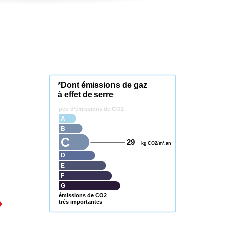
*Dont émissions de gaz
à effet de serre
peu d’émissions de CO2
A
B
C
29
kg CO2/m².an
D
E
F
G
émissions de CO2
très importantes