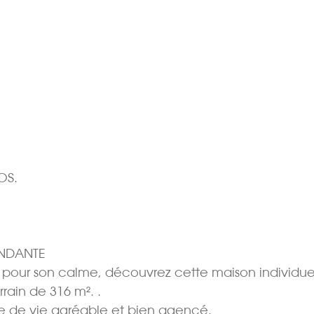
.
OS.
ENDANTE
é pour son calme, découvrez cette maison individue
rrain de 316 m². .
ce de vie agréable et bien agencé.