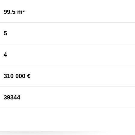
99.5 m²
5
4
310 000 €
39344