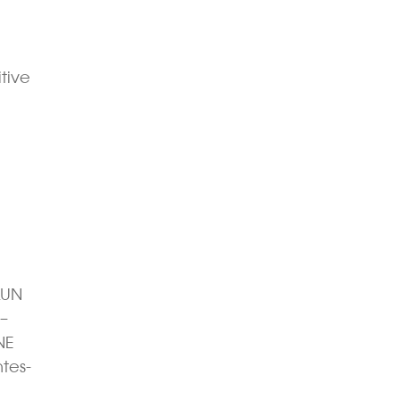
tive
LUN
–
NE
tes-