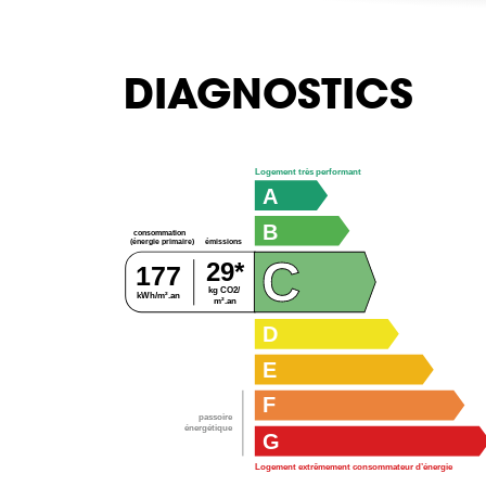
DIAGNOSTICS
Logement très performant
A
B
consommation
émissions
(énergie primaire)
C
29*
177
kg CO2/
kWh/m².an
m².an
D
E
F
passoire
énergétique
G
Logement extrêmement consommateur d’énergie