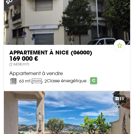
APPARTEMENT À NICE (06000)
169 000 €
(2 683€/m²)
Appartement à vendre
Classe énergétique :
C
63 m²
2
DÉCOUVRIR CE BIEN
11