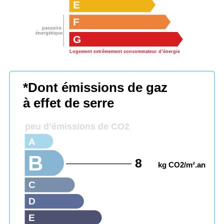
E
F
passoire
énergétique
G
Logement extrêmement consommateur d’énergie
*Dont émissions de gaz
à effet de serre
peu d’émissions de CO2
A
B
8
kg CO2/m².an
C
D
E