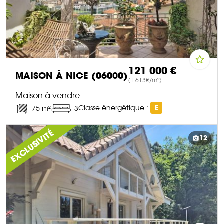
121 000 €
MAISON À NICE (06000)
(1 613€/m²)
Maison à vendre
Classe énergétique :
E
75 m²
3
DÉCOUVRIR CE BIEN
EXCLUSIVITÉ
12