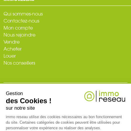
Qui sommes-nous
Contactez-nous
Mon compte
Nous rejoindre
Vendre
Acheter
Louer
Nos conseillers
Gestion
© 2026
des Cookies !
Plan du site
Mentions légales
Politique de confidentialité
Création du site : web-ia.com
sur notre site
immo reseau utilise des cookies nécessaires au bon fonctionnement
du site. Certaines catégories de cookies peuvent être utilisées pour
RCS NANTES 519 718 886. Carte professionnelle T et G n° CPI 3002
personnaliser votre expérience ou réaliser des analyses.