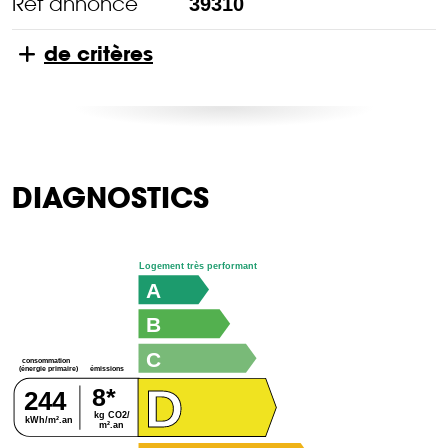
Réf annonce
39310
de critères
DIAGNOSTICS
Logement très performant
A
B
C
consommation
émissions
(énergie primaire)
D
8*
244
kg CO2/
kWh/m².an
m².an