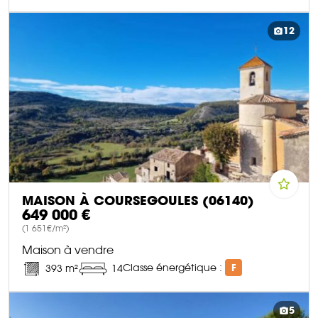
DÉCOUVRIR CE BIEN
12
MAISON À COURSEGOULES (06140)
649 000 €
(1 651€/m²)
Maison à vendre
Classe énergétique :
F
393 m²
14
DÉCOUVRIR CE BIEN
5