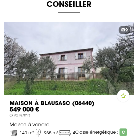
CONSEILLER
9
MAISON À BLAUSASC (06440)
549 000 €
(3 921€/m²)
Maison à vendre
Classe énergétique :
C
140 m²
935 m²
4