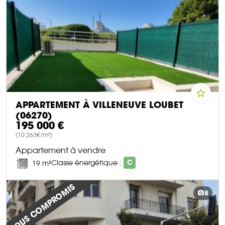
APPARTEMENT À VILLENEUVE LOUBET
(06270)
195 000 €
(10 263€/m²)
Appartement à vendre
Classe énergétique :
C
19 m²
DÉCOUVRIR CE BIEN
SOUS COMPROMIS
8