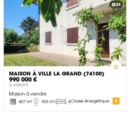
24
MAISON À VILLE LA GRAND (74100)
990 000 €
(2 432€/m²)
Maison à vendre
Classe énergétique :
E
407 m²
953 m²
8
DÉCOUVRIR CE BIEN