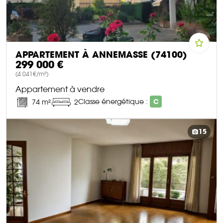
APPARTEMENT À ANNEMASSE (74100)
299 000 €
(4 041€/m²)
Appartement à vendre
Classe énergétique :
C
74 m²
2
DÉCOUVRIR CE BIEN
15