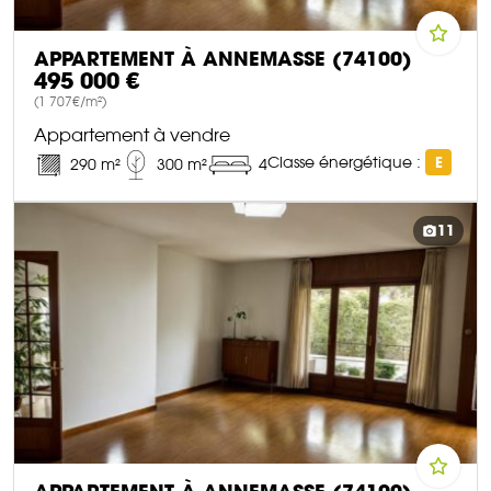
APPARTEMENT À ANNEMASSE (74100)
495 000 €
(1 707€/m²)
Appartement à vendre
Classe énergétique :
E
290 m²
300 m²
4
DÉCOUVRIR CE BIEN
11