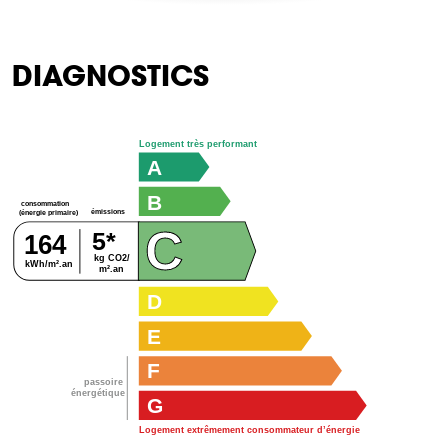
DIAGNOSTICS
Logement très performant
A
B
consommation
émissions
(énergie primaire)
C
5*
164
kg CO2/
kWh/m².an
m².an
D
E
F
passoire
énergétique
G
Logement extrêmement consommateur d’énergie