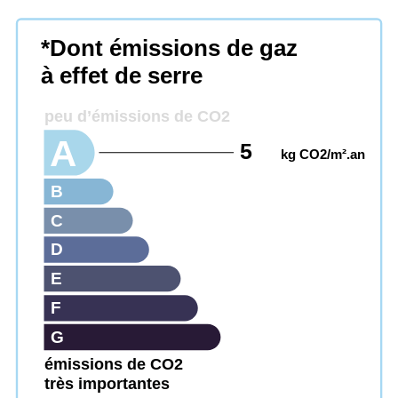
*Dont émissions de gaz
à effet de serre
peu d’émissions de CO2
A
5
kg CO2/m².an
B
C
D
E
F
G
émissions de CO2
très importantes