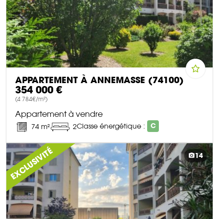
APPARTEMENT À ANNEMASSE (74100)
354 000 €
(4 784€/m²)
Appartement à vendre
Classe énergétique :
C
74 m²
2
DÉCOUVRIR CE BIEN
EXCLUSIVITÉ
14