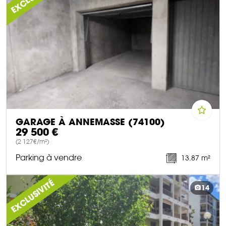
GARAGE À ANNEMASSE (74100)
29 500 €
(2 127€/m²)
Parking à vendre
13.87 m²
DÉCOUVRIR CE BIEN
EXCLUSIVITÉ
14