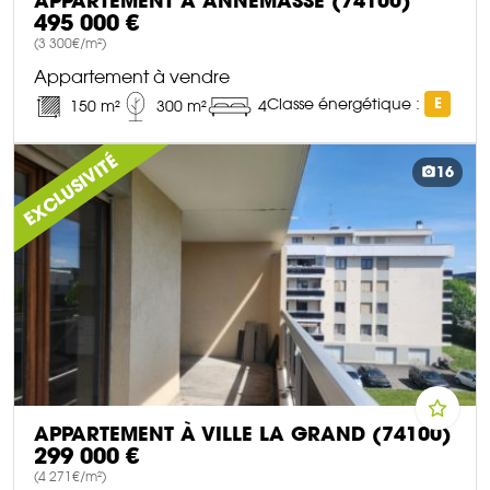
APPARTEMENT À ANNEMASSE (74100)
495 000 €
(3 300€/m²)
Appartement à vendre
Classe énergétique :
E
150 m²
300 m²
4
DÉCOUVRIR CE BIEN
EXCLUSIVITÉ
16
APPARTEMENT À VILLE LA GRAND (74100)
299 000 €
(4 271€/m²)