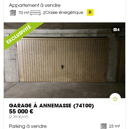
Appartement à vendre
Classe énergétique :
D
70 m²
2
DÉCOUVRIR CE BIEN
EXCLUSIVITÉ
4
GARAGE À ANNEMASSE (74100)
55 000 €
(2 391€/m²)
Parking à vendre
23 m²