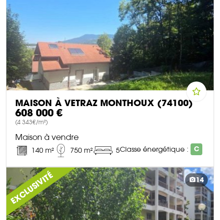
MAISON À VETRAZ MONTHOUX (74100)
608 000 €
(4 343€/m²)
Maison à vendre
Classe énergétique :
C
140 m²
750 m²
5
DÉCOUVRIR CE BIEN
EXCLUSIVITÉ
14