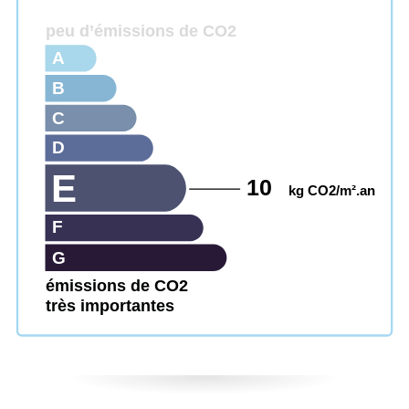
peu d’émissions de CO2
A
B
C
D
E
10
kg CO2/m².an
F
G
émissions de CO2
très importantes