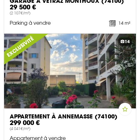
GARAGE À VETRAZ MONTHOUX (74100)
29 500 €
(2 107€/m²)
Parking à vendre
14 m²
DÉCOUVRIR CE BIEN
EXCLUSIVITÉ
14
APPARTEMENT À ANNEMASSE (74100)
299 000 €
(4 041€/m²)
Appartement à vendre