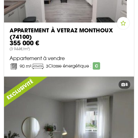
APPARTEMENT À VETRAZ MONTHOUX
(74100)
355 000 €
(3 944€/m²)
Appartement à vendre
Classe énergétique :
C
90 m²
3
DÉCOUVRIR CE BIEN
EXCLUSIVITÉ
8