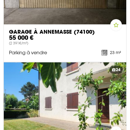
GARAGE À ANNEMASSE (74100)
55 000 €
(2 391€/m²)
Parking à vendre
23 m²
DÉCOUVRIR CE BIEN
24