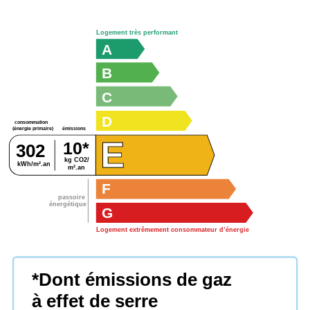
Logement très performant
A
B
C
D
consommation
émissions
(énergie primaire)
E
10*
302
kg CO2/
kWh/m².an
m².an
F
passoire
énergétique
G
Logement extrêmement consommateur d’énergie
*Dont émissions de gaz
à effet de serre