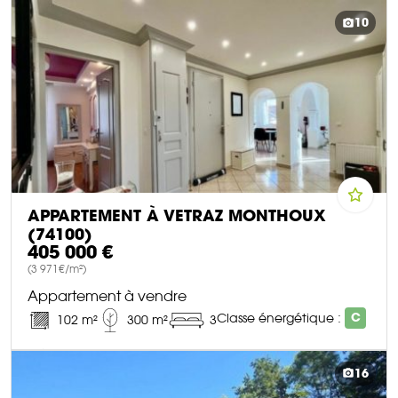
DÉCOUVRIR CE BIEN
10
APPARTEMENT À VETRAZ MONTHOUX
(74100)
405 000 €
(3 971€/m²)
Appartement à vendre
Classe énergétique :
C
102 m²
300 m²
3
DÉCOUVRIR CE BIEN
16