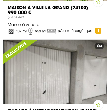
MAISON À VILLE LA GRAND (74100)
990 000 €
(2 432€/m²)
Maison à vendre
Classe énergétique :
E
407 m²
953 m²
8
DÉCOUVRIR CE BIEN
EXCLUSIVITÉ
3