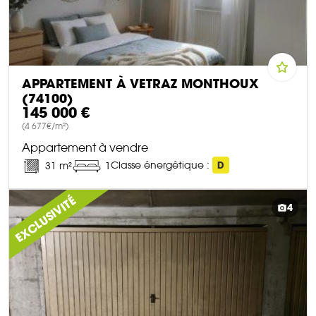
APPARTEMENT À VETRAZ MONTHOUX
(74100)
145 000 €
(4 677€/m²)
Appartement à vendre
Classe énergétique :
D
31 m²
1
DÉCOUVRIR CE BIEN
EXCLUSIVITÉ
4