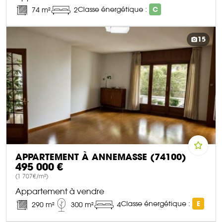
Classe énergétique :
C
74 m²
2
DÉCOUVRIR CE BIEN
15
APPARTEMENT À ANNEMASSE (74100)
495 000 €
(1 707€/m²)
Appartement à vendre
Classe énergétique :
E
290 m²
300 m²
4