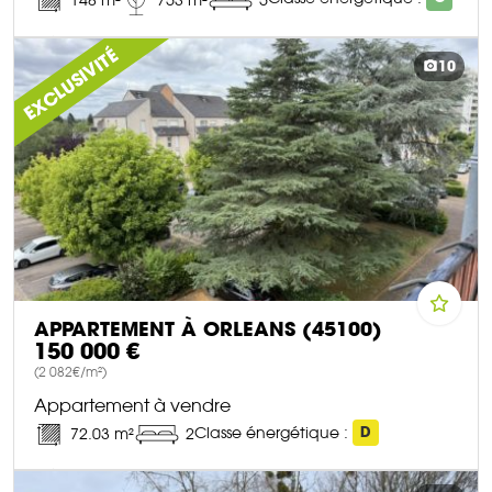
DÉCOUVRIR CE BIEN
EXCLUSIVITÉ
10
APPARTEMENT À ORLEANS (45100)
150 000 €
(2 082€/m²)
Appartement à vendre
Classe énergétique :
D
72.03 m²
2
DÉCOUVRIR CE BIEN