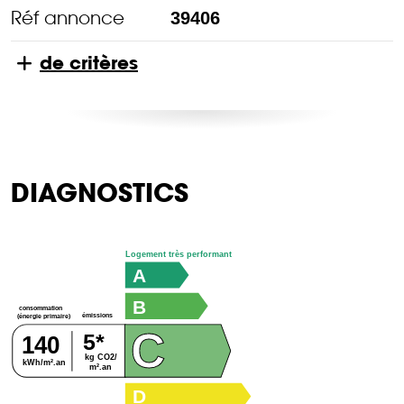
Réf annonce
39406
de critères
DIAGNOSTICS
Logement très performant
A
B
consommation
émissions
(énergie primaire)
C
5*
140
kg CO2/
kWh/m².an
m².an
D