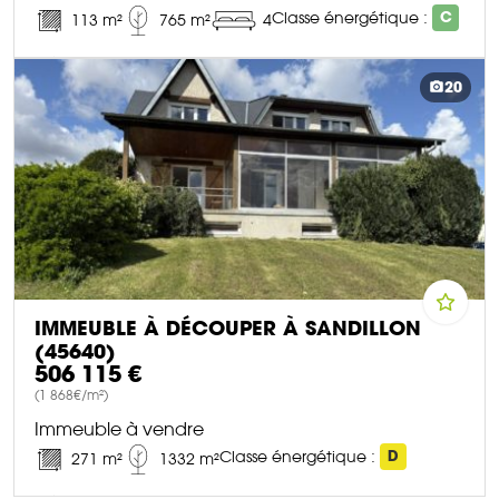
Classe énergétique :
C
113 m²
765 m²
4
DÉCOUVRIR CE BIEN
20
IMMEUBLE À DÉCOUPER À SANDILLON
(45640)
506 115 €
(1 868€/m²)
Immeuble à vendre
Classe énergétique :
D
271 m²
1332 m²