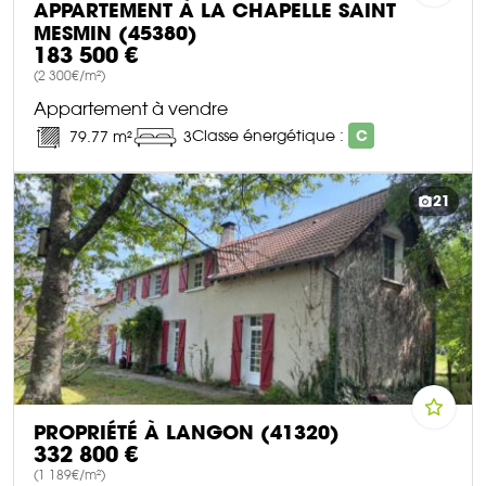
APPARTEMENT À LA CHAPELLE SAINT
MESMIN (45380)
183 500 €
(2 300€/m²)
Appartement à vendre
Classe énergétique :
C
79.77 m²
3
DÉCOUVRIR CE BIEN
21
PROPRIÉTÉ À LANGON (41320)
332 800 €
(1 189€/m²)