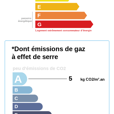
E
F
passoire
énergétique
G
Logement extrêmement consommateur d’énergie
*Dont émissions de gaz
à effet de serre
peu d’émissions de CO2
A
5
kg CO2/m².an
B
C
D