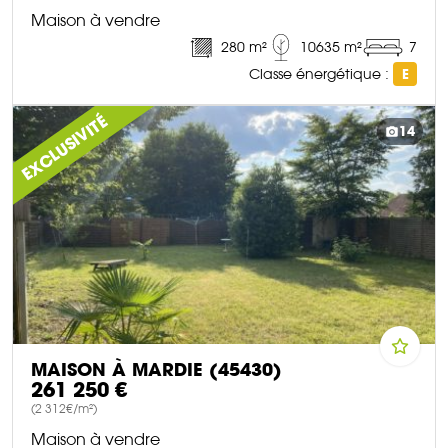
Maison à vendre
280 m²
10635 m²
7
Classe énergétique :
E
DÉCOUVRIR CE BIEN
EXCLUSIVITÉ
14
MAISON À MARDIE (45430)
261 250 €
(2 312€/m²)
Maison à vendre