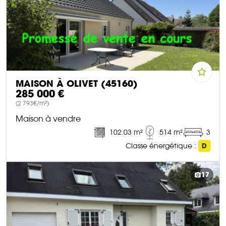
MAISON À OLIVET (45160)
285 000 €
(2 793€/m²)
Maison à vendre
102.03 m²
514 m²
3
Classe énergétique :
D
DÉCOUVRIR CE BIEN
17