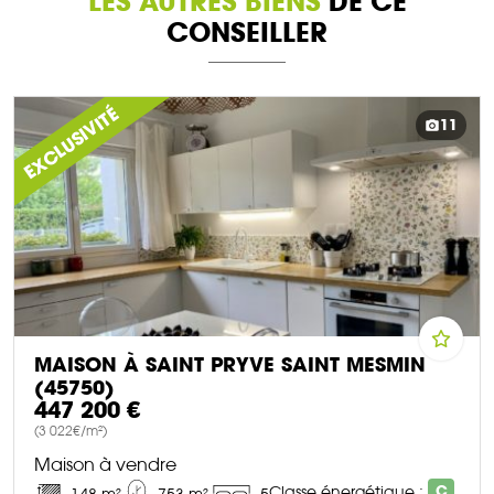
LES AUTRES BIENS
DE CE
CONSEILLER
EXCLUSIVITÉ
11
MAISON À SAINT PRYVE SAINT MESMIN
(45750)
447 200 €
(3 022€/m²)
Maison à vendre
Classe énergétique :
C
148 m²
753 m²
5