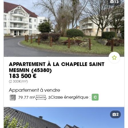
13
APPARTEMENT À LA CHAPELLE SAINT
MESMIN (45380)
183 500 €
(2 300€/m²)
Appartement à vendre
Classe énergétique :
C
79.77 m²
3
DÉCOUVRIR CE BIEN
2