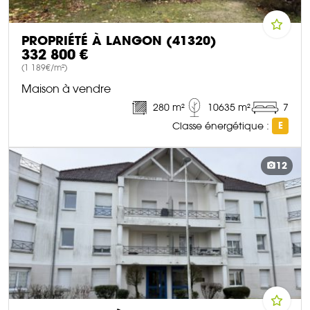
PROPRIÉTÉ À LANGON (41320)
332 800 €
(1 189€/m²)
Maison à vendre
280 m²
10635 m²
7
Classe énergétique :
E
DÉCOUVRIR CE BIEN
12