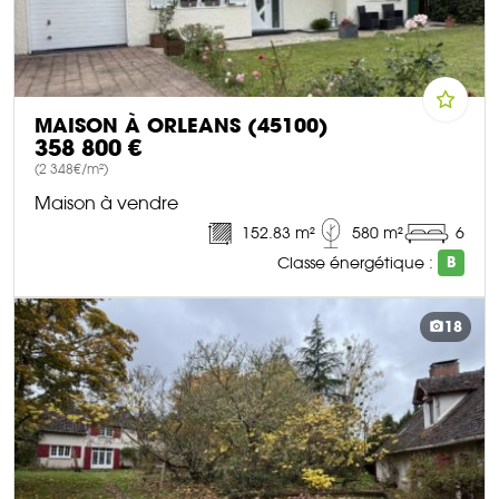
MAISON À ORLEANS (45100)
358 800 €
(2 348€/m²)
Maison à vendre
152.83 m²
580 m²
6
Classe énergétique :
B
DÉCOUVRIR CE BIEN
18