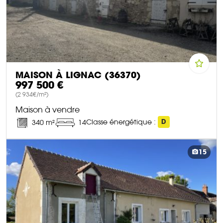
MAISON À LIGNAC (36370)
997 500 €
(2 934€/m²)
Maison à vendre
Classe énergétique :
D
340 m²
14
DÉCOUVRIR CE BIEN
15