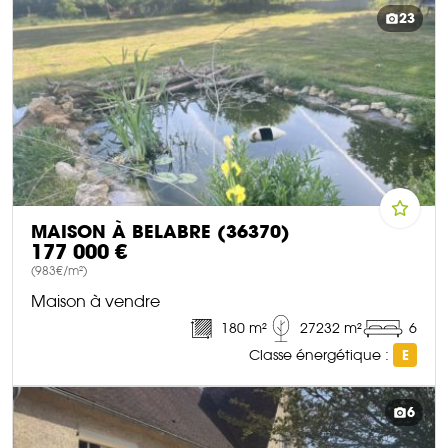
DÉCOUVRIR CE BIEN
23
MAISON À BELABRE (36370)
177 000 €
(983€/m²)
Maison à vendre
180 m²
27232 m²
6
Classe énergétique :
E
DÉCOUVRIR CE BIEN
6