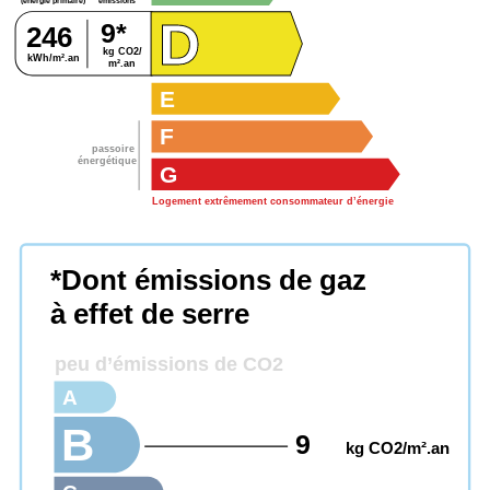
émissions
(énergie primaire)
D
9*
246
kg CO2/
kWh/m².an
m².an
E
F
passoire
énergétique
G
Logement extrêmement consommateur d’énergie
*Dont émissions de gaz
à effet de serre
peu d’émissions de CO2
A
B
9
kg CO2/m².an