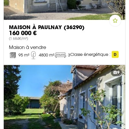
MAISON À PAULNAY (36290)
160 000 €
(1 684€/m²)
Maison à vendre
Classe énergétique :
D
95 m²
4800 m²
3
DÉCOUVRIR CE BIEN
9