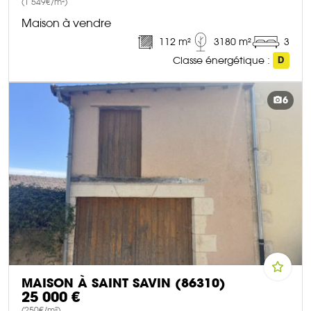
(1 549€/m²)
Maison à vendre
112 m²
3180 m²
3
Classe énergétique :
D
DÉCOUVRIR CE BIEN
6
MAISON À SAINT SAVIN (86310)
25 000 €
(250€/m²)