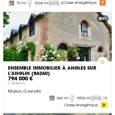
Classe énergétique :
F
70 m²
3334 m²
2
DÉCOUVRIR CE BIEN
31
ENSEMBLE IMMOBILIER À ANGLES SUR
L'ANGLIN (86260)
794 000 €
(1 203€/m²)
Maison à vendre
660 m²
9500 m²
19
Classe énergétique :
D