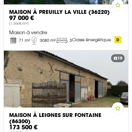
MAISON À PREUILLY LA VILLE (36220)
97 000 €
(1 366€/m²)
Maison à vendre
Classe énergétique :
D
71 m²
3080 m²
3
DÉCOUVRIR CE BIEN
10
MAISON À LEIGNES SUR FONTAINE
(86300)
173 500 €