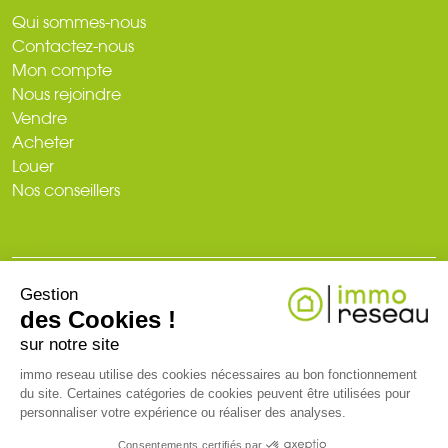
Qui sommes-nous
Contactez-nous
Mon compte
Nous rejoindre
Vendre
Acheter
Louer
Nos conseillers
Gestion
© 2026
des Cookies !
Plan du site
Mentions légales
Politique de confidentialité
Création du site : web-ia.com
sur notre site
immo reseau utilise des cookies nécessaires au bon fonctionnement
du site. Certaines catégories de cookies peuvent être utilisées pour
RCS NANTES 519 718 886. Carte professionnelle T et G n° CPI 3002
personnaliser votre expérience ou réaliser des analyses.
2018 000 024 971 CCI de Nantes-Saint-Nazaire (44)
Consentements certifiés par