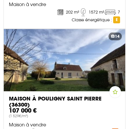
Maison à vendre
202 m²
1572 m²
7
Classe énergétique :
E
DÉCOUVRIR CE BIEN
14
MAISON À POULIGNY SAINT PIERRE
(36300)
107 000 €
(1 529€/m²)
Maison à vendre