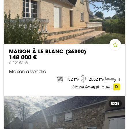
MAISON À LE BLANC (36300)
148 000 €
(1 121€/m²)
Maison à vendre
132 m²
2052 m²
4
Classe énergétique :
D
DÉCOUVRIR CE BIEN
28