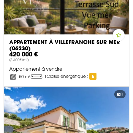
APPARTEMENT À VILLEFRANCHE SUR MER
(06230)
420 000 €
(8 400€/m²)
Appartement à vendre
Classe énergétique :
E
50 m²
1
DÉCOUVRIR CE BIEN
1