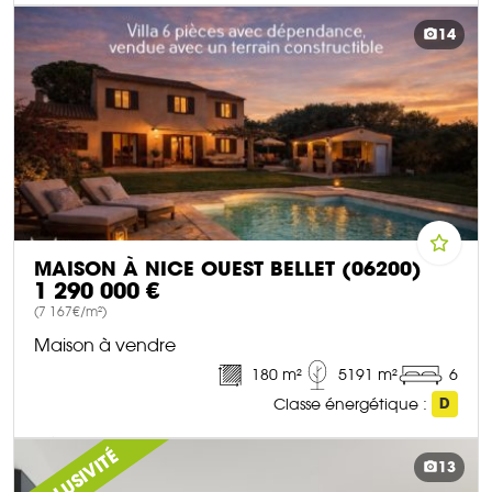
DÉCOUVRIR CE BIEN
14
MAISON À NICE OUEST BELLET (06200)
1 290 000 €
(7 167€/m²)
Maison à vendre
180 m²
5191 m²
6
Classe énergétique :
D
DÉCOUVRIR CE BIEN
EXCLUSIVITÉ
13