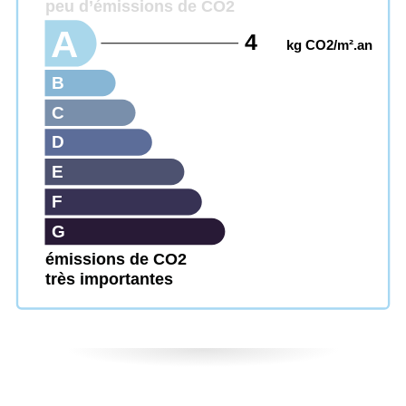
peu d’émissions de CO2
A
4
kg CO2/m².an
B
C
D
E
F
G
émissions de CO2
très importantes