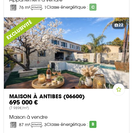
Classe énergétique :
C
76 m²
1
DÉCOUVRIR CE BIEN
EXCLUSIVITÉ
22
MAISON À ANTIBES (06600)
695 000 €
(7 989€/m²)
Maison à vendre
Classe énergétique :
B
87 m²
3