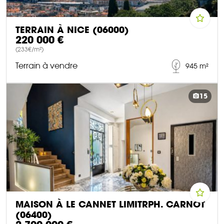
TERRAIN À NICE (06000)
220 000 €
(233€/m²)
Terrain à vendre
945 m²
DÉCOUVRIR CE BIEN
15
MAISON À LE CANNET LIMITRPH. CARNOT
(06400)