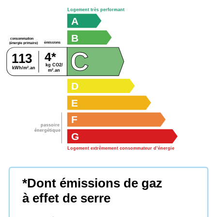
Logement très performant
A
B
consommation
émissions
(énergie primaire)
C
4*
113
kg CO2/
kWh/m².an
m².an
D
E
F
passoire
énergétique
G
Logement extrêmement consommateur d’énergie
*Dont émissions de gaz
à effet de serre