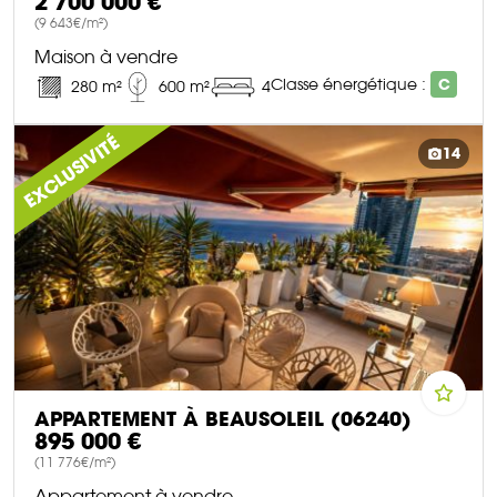
2 700 000 €
(9 643€/m²)
Maison à vendre
Classe énergétique :
C
280 m²
600 m²
4
DÉCOUVRIR CE BIEN
EXCLUSIVITÉ
14
APPARTEMENT À BEAUSOLEIL (06240)
895 000 €
(11 776€/m²)
Appartement à vendre