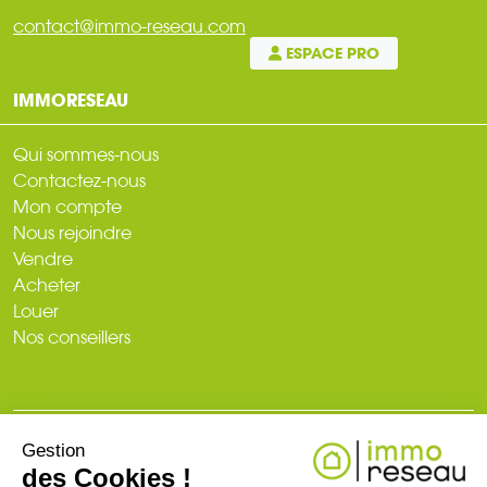
contact@immo-reseau.com
ESPACE PRO
IMMORESEAU
Qui sommes-nous
Contactez-nous
Mon compte
Nous rejoindre
Vendre
Acheter
Louer
Nos conseillers
Gestion
© 2026
des Cookies !
Plan du site
Mentions légales