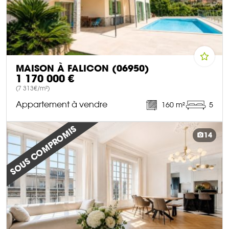
MAISON À FALICON (06950)
1 170 000 €
(7 313€/m²)
Appartement à vendre
160 m²
5
DÉCOUVRIR CE BIEN
SOUS COMPROMIS
14