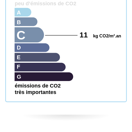
peu d’émissions de CO2
A
B
C
11
kg CO2/m².an
D
E
F
G
émissions de CO2
très importantes