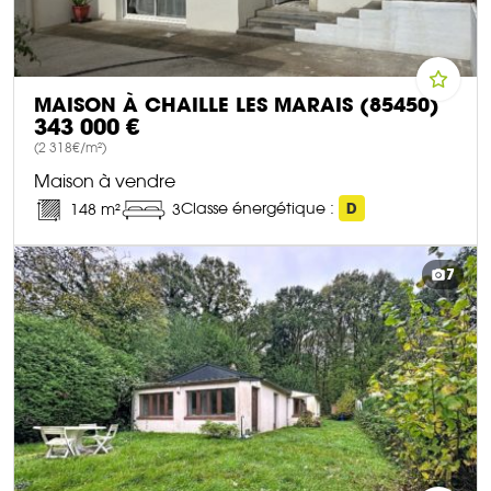
MAISON À CHAILLE LES MARAIS (85450)
343 000 €
(2 318€/m²)
Maison à vendre
Classe énergétique :
D
148 m²
3
DÉCOUVRIR CE BIEN
7