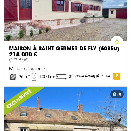
MAISON À SAINT GERMER DE FLY (60850)
218 000 €
(2 271€/m²)
Maison à vendre
Classe énergétique :
E
96 m²
1000 m²
3
DÉCOUVRIR CE BIEN
EXCLUSIVITÉ
10