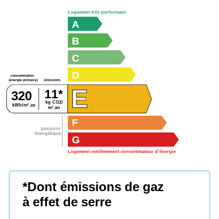
Logement très performant
A
B
C
D
consommation
émissions
(énergie primaire)
E
11*
320
kg CO2/
kWh/m².an
m².an
F
passoire
énergétique
G
Logement extrêmement consommateur d’énergie
*Dont émissions de gaz
à effet de serre