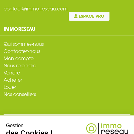
contact@immo-reseau.com
ESPACE PRO
IMMORESEAU
Qui sommes-nous
Contactez-nous
Mon compte
Nous rejoindre
Vendre
Acheter
Louer
Nos conseillers
Gestion
© 2026
des Cookies !
Plan du site
Mentions légales