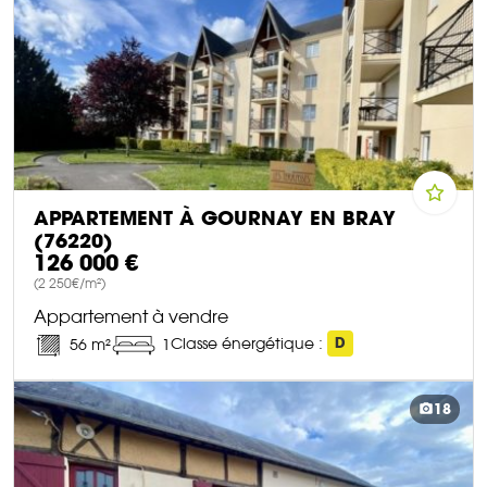
APPARTEMENT À GOURNAY EN BRAY
(76220)
126 000 €
(2 250€/m²)
Appartement à vendre
Classe énergétique :
D
56 m²
1
DÉCOUVRIR CE BIEN
18