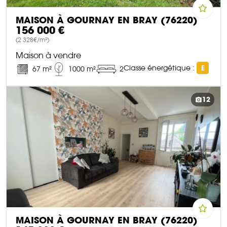
MAISON À GOURNAY EN BRAY (76220)
156 000 €
(2 328€/m²)
Maison à vendre
Classe énergétique :
E
67 m²
1000 m²
2
DÉCOUVRIR CE BIEN
12
MAISON À GOURNAY EN BRAY (76220)