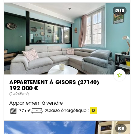
DÉCOUVRIR CE BIEN
10
APPARTEMENT À GISORS (27140)
192 000 €
(2 494€/m²)
Appartement à vendre
Classe énergétique :
D
77 m²
2
DÉCOUVRIR CE BIEN
8