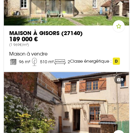
MAISON À GISORS (27140)
189 000 €
(1 969€/m²)
Maison à vendre
Classe énergétique :
D
96 m²
510 m²
2
DÉCOUVRIR CE BIEN
9