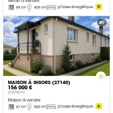
Terrain à vendre
Classe énergétique :
D
89 m²
409 m²
3
DÉCOUVRIR CE BIEN
7
MAISON À GISORS (27140)
156 000 €
(2 557€/m²)
Maison à vendre
Classe énergétique :
D
61 m²
500 m²
2