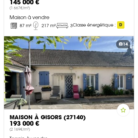
145 000 €
(1 667€/m²)
Maison à vendre
Classe énergétique :
D
87 m²
217 m²
3
DÉCOUVRIR CE BIEN
14
MAISON À GISORS (27140)
193 000 €
(2 169€/m²)