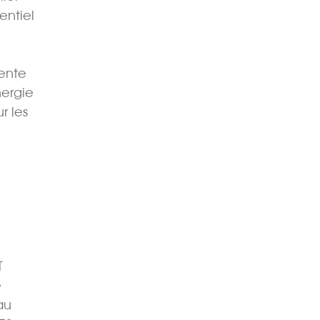
entiel
vente
nergie
r les
T
e
au