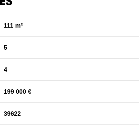
ES
111 m²
5
4
199 000 €
39622