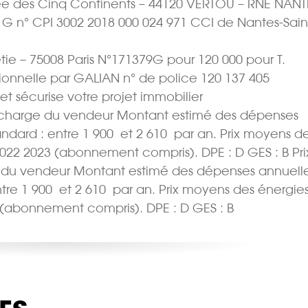
Allée des Cinq Continents – 44120 VERTOU – RNE NANT
t G n° CPI 3002 2018 000 024 971 CCI de Nantes-Sain
tie – 75008 Paris N°171379G pour 120 000 pour T.
sionnelle par GALIAN n° de police 120 137 405
 et sécurise votre projet immobilier
 la charge du vendeur Montant estimé des dépenses
ard : entre 1 900  et 2 610  par an. Prix moyens d
2022 2023 (abonnement compris). DPE : D GES : B Pri
ge du vendeur Montant estimé des dépenses annuell
e 1 900  et 2 610  par an. Prix moyens des énergie
 (abonnement compris). DPE : D GES : B