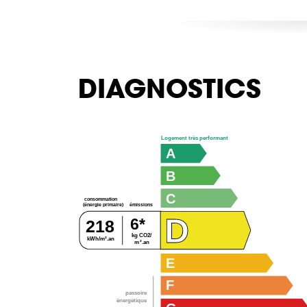
DIAGNOSTICS
Logement très performant
A
B
C
consommation
émissions
(énergie primaire)
D
6*
218
kg CO2/
kWh/m².an
m².an
E
F
passoire
énergétique