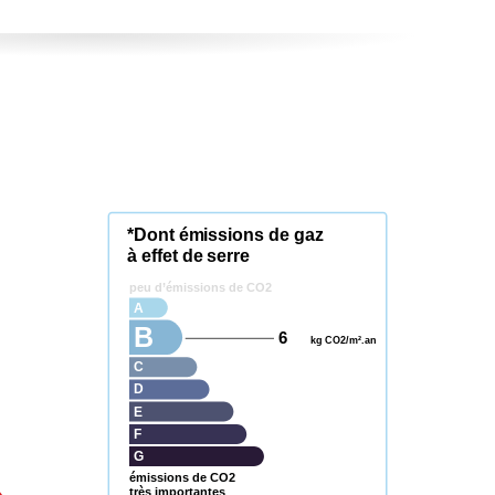
*Dont émissions de gaz
à effet de serre
peu d’émissions de CO2
A
B
6
kg CO2/m².an
C
D
E
F
G
émissions de CO2
très importantes