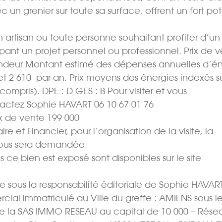
n grenier sur toute sa surface, offrent un fort pot
n artisan ou toute personne souhaitant profiter d’un
pant un projet personnel ou professionnel. Prix de 
vendeur Montant estimé des dépenses annuelles d’é
et 2 610  par an. Prix moyens des énergies indexés su
pris). DPE : D GES : B Pour visiter et vous
actez Sophie HAVART 06 10 67 01 76
 de vente 199 000 
e et Financier, pour l’organisation de la visite, la
vous sera demandée.
s ce bien est exposé sont disponibles sur le site
 sous la responsabilité éditoriale de Sophie HAVAR
cial immatriculé au Ville du greffe : AMIENS sous l
e la SAS IMMO RESEAU au capital de 10 000 – Rése