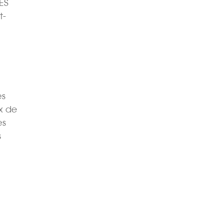
ES
t-
es
x de
es
s