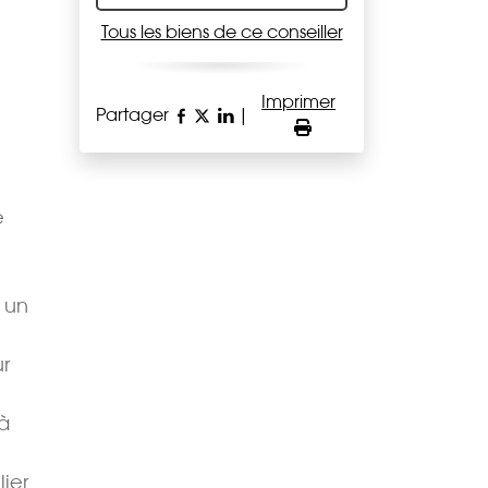
Tous les biens de ce conseiller
Imprimer
Partager
|
e
 un
r
à
ier