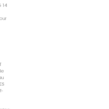
5 14
our
T
le
au
ES
t-