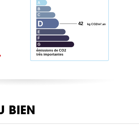
A
B
C
D
42
kg CO2/m².an
E
F
G
émissions de CO2
très importantes
U BIEN