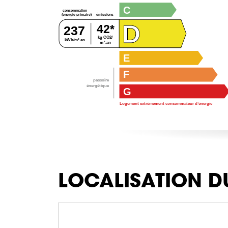
C
consommation
émissions
(énergie primaire)
D
42*
237
kg CO2/
kWh/m².an
m².an
E
F
passoire
énergétique
G
Logement extrêmement consommateur d’énergie
LOCALISATION D