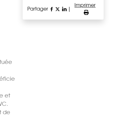
Imprimer
Partager
|
ituée
éficie
e et
WC.
t de