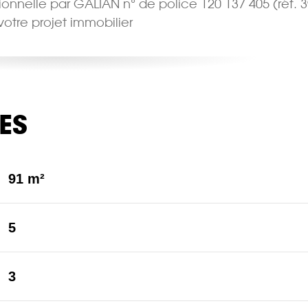
sionnelle par GALIAN n° de police 120 137 405 (réf. 
 votre projet immobilier
ES
91 m²
5
3