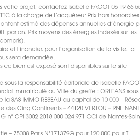
 votre projet, contactez Isabelle FAGOT 06 19 66 5
% TTC à la charge de l’acquéreur Prix hors honoraires
 Montant estimé des dépenses annuelles d’énergie p
00  par an. Prix moyens des énergies indexés sur les
compris).
e et Financier, pour l’organisation de la visite, la
vous sera demandée.
s ce bien est exposé sont disponibles sur le site
sous la responsabilité éditoriale de Isabelle FAGO
cial immatriculé au Ville du greffe : ORLEANS sous 
e la SAS IMMO RESEAU au capital de 10 000 – Rése
Allée des Cinq Continents – 44120 VERTOU – RNE NANT
t G n° CPI 3002 2018 000 024 971 CCI de Nantes-Sain
tie – 75008 Paris N°171379G pour 120 000 pour T.