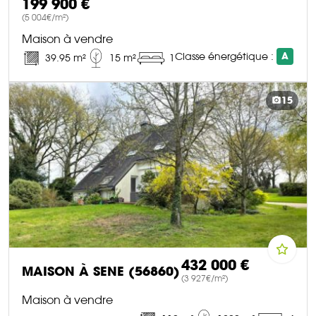
199 900 €
(5 004€/m²)
Maison à vendre
Classe énergétique :
A
39.95 m²
15 m²
1
DÉCOUVRIR CE BIEN
15
432 000 €
MAISON À SENE (56860)
(3 927€/m²)
Maison à vendre