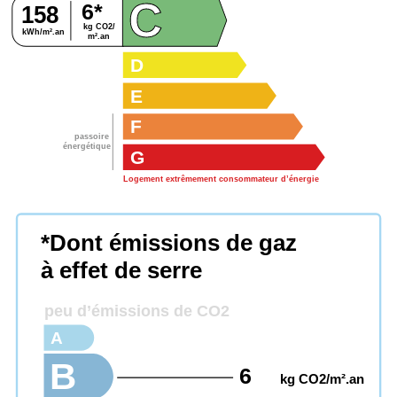
C
6*
158
kg CO2/
kWh/m².an
m².an
D
E
F
passoire
énergétique
G
Logement extrêmement consommateur d’énergie
*Dont émissions de gaz
à effet de serre
peu d’émissions de CO2
A
B
6
kg CO2/m².an