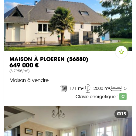
MAISON À PLOEREN (56880)
649 000 €
(3 795€/m²)
Maison à vendre
171 m²
2000 m²
5
Classe énergétique :
C
DÉCOUVRIR CE BIEN
15