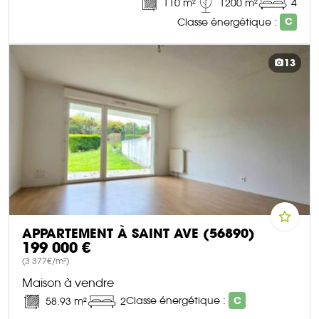
110 m²
1200 m²
4
Classe énergétique :
C
DÉCOUVRIR CE BIEN
13
APPARTEMENT À SAINT AVE (56890)
199 000 €
(3 377€/m²)
Maison à vendre
Classe énergétique :
C
58.93 m²
2