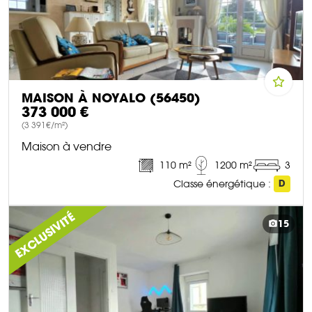
MAISON À NOYALO (56450)
373 000 €
(3 391€/m²)
Maison à vendre
110 m²
1200 m²
3
Classe énergétique :
D
DÉCOUVRIR CE BIEN
EXCLUSIVITÉ
15