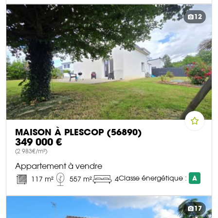
DÉCOUVRIR CE BIEN
12
MAISON À PLESCOP (56890)
349 000 €
(2 983€/m²)
Appartement à vendre
Classe énergétique :
A
117 m²
557 m²
4
DÉCOUVRIR CE BIEN
17