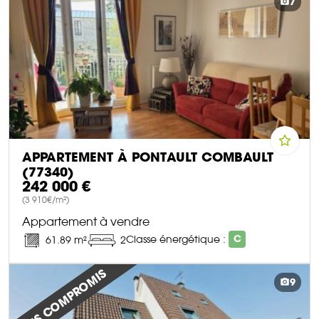
7
APPARTEMENT À PONTAULT COMBAULT
(77340)
242 000 €
(3 910€/m²)
Appartement à vendre
Classe énergétique :
C
61.89 m²
2
DÉCOUVRIR CE BIEN
SOUS COMPROMIS
9