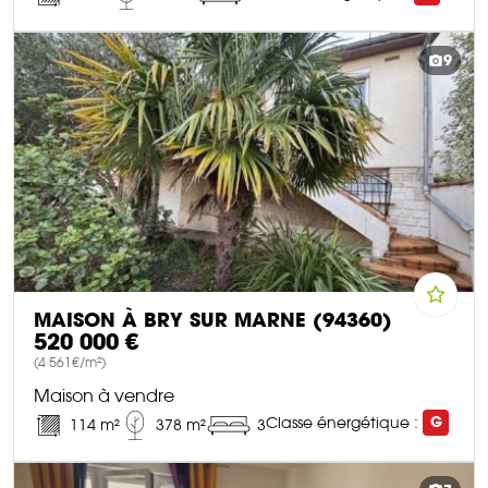
DÉCOUVRIR CE BIEN
9
MAISON À BRY SUR MARNE (94360)
520 000 €
(4 561€/m²)
Maison à vendre
Classe énergétique :
G
114 m²
378 m²
3
DÉCOUVRIR CE BIEN