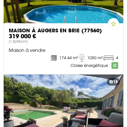
MAISON À AUGERS EN BRIE (77560)
319 000 €
(1 829€/m²)
Maison à vendre
174.44 m²
1050 m²
4
Classe énergétique :
C
DÉCOUVRIR CE BIEN
18