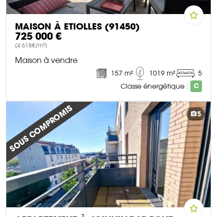
MAISON À ETIOLLES (91450)
725 000 €
(4 618€/m²)
Maison à vendre
157 m²
1019 m²
5
Classe énergétique :
C
DÉCOUVRIR CE BIEN
SOUS COMPROMIS
5