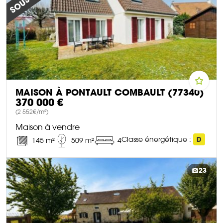
MAISON À PONTAULT COMBAULT (77340)
370 000 €
(2 552€/m²)
Maison à vendre
Classe énergétique :
D
145 m²
509 m²
4
DÉCOUVRIR CE BIEN
23