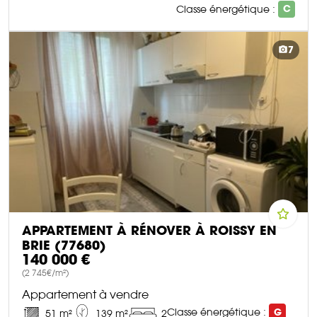
Classe énergétique :
C
DÉCOUVRIR CE BIEN
7
APPARTEMENT À RÉNOVER À ROISSY EN
BRIE (77680)
140 000 €
(2 745€/m²)
Appartement à vendre
Classe énergétique :
G
51 m²
139 m²
2