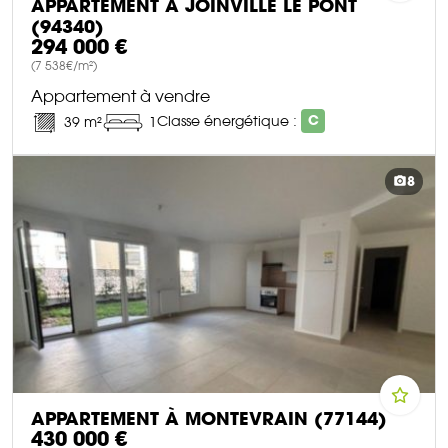
APPARTEMENT À JOINVILLE LE PONT
(94340)
294 000 €
(7 538€/m²)
Appartement à vendre
Classe énergétique :
C
39 m²
1
DÉCOUVRIR CE BIEN
8
APPARTEMENT À MONTEVRAIN (77144)
430 000 €