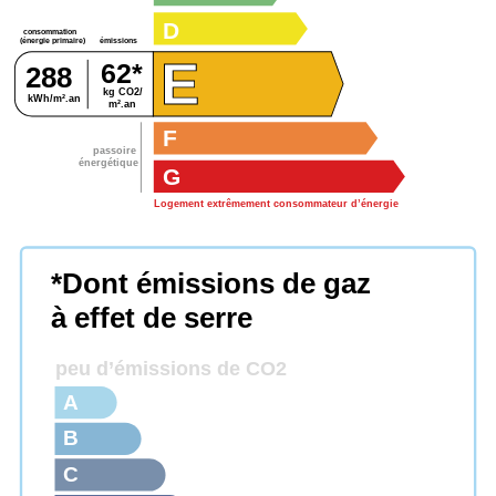
D
consommation
émissions
(énergie primaire)
E
62*
288
kg CO2/
kWh/m².an
m².an
F
passoire
énergétique
G
Logement extrêmement consommateur d’énergie
*Dont émissions de gaz
à effet de serre
peu d’émissions de CO2
A
B
C