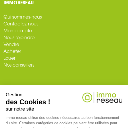
IMMORESEAU
Qui sommes-nous
Contactez-nous
Mon compte
Nous rejoindre
Vendre
Acheter
Louer
Nos conseillers
Gestion
© 2026
des Cookies !
Plan du site
Mentions légales
Politique de confidentialité
Création du site : web-ia.com
sur notre site
immo reseau utilise des cookies nécessaires au bon fonctionnement
du site. Certaines catégories de cookies peuvent être utilisées pour