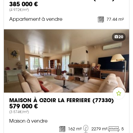
385 000 €
(4 972€/m²)
Appartement à vendre
77.44 m²
DÉCOUVRIR CE BIEN
20
MAISON À OZOIR LA FERRIERE (77330)
579 000 €
(3 574€/m²)
Maison à vendre
162 m²
2279 m²
5