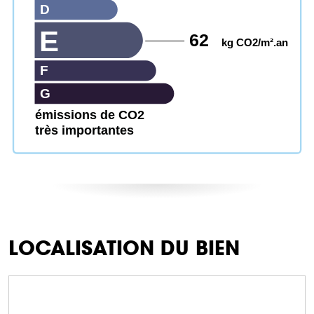
D
E
62
kg CO2/m².an
F
G
émissions de CO2
très importantes
LOCALISATION DU BIEN