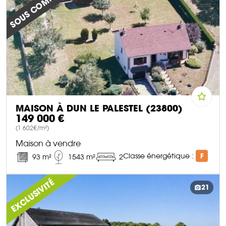
SOUS COMPROMIS
MAISON À DUN LE PALESTEL (23800)
149 000 €
(1 602€/m²)
Maison à vendre
Classe énergétique :
F
93 m²
1543 m²
2
DÉCOUVRIR CE BIEN
EXCLUSIVITÉ
21