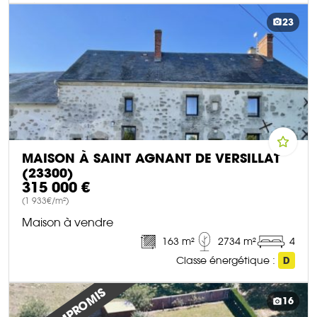
DÉCOUVRIR CE BIEN
23
MAISON À SAINT AGNANT DE VERSILLAT
(23300)
315 000 €
(1 933€/m²)
Maison à vendre
163 m²
2734 m²
4
Classe énergétique :
D
DÉCOUVRIR CE BIEN
16