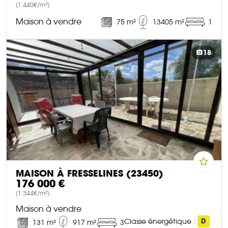
(1 440€/m²)
Maison à vendre
75 m²
13405 m²
1
DÉCOUVRIR CE BIEN
18
MAISON À FRESSELINES (23450)
176 000 €
(1 344€/m²)
Maison à vendre
Classe énergétique :
D
131 m²
917 m²
3