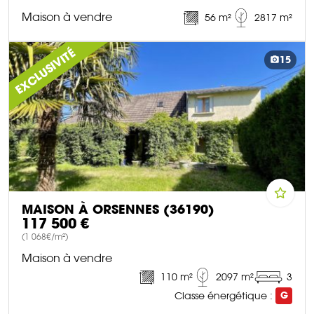
Maison à vendre
56 m²
2817 m²
DÉCOUVRIR CE BIEN
EXCLUSIVITÉ
15
MAISON À ORSENNES (36190)
117 500 €
(1 068€/m²)
Maison à vendre
110 m²
2097 m²
3
Classe énergétique :
G