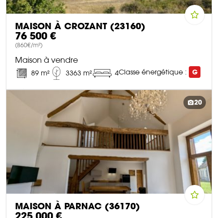
MAISON À CROZANT (23160)
76 500 €
(860€/m²)
Maison à vendre
Classe énergétique :
G
89 m²
3363 m²
4
DÉCOUVRIR CE BIEN
20
MAISON À PARNAC (36170)
225 000 €