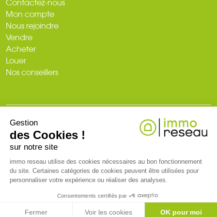
Contactez-nous
Mon compte
Nous rejoindre
Vendre
Acheter
Louer
Nos conseillers
Gestion
© 2026
des Cookies !
Plan du site
Mentions légales
Politique de confidentialité
Création du site : web-ia.com
sur notre site
immo reseau utilise des cookies nécessaires au bon fonctionnement
du site. Certaines catégories de cookies peuvent être utilisées pour
RCS NANTES 519 718 886. Carte professionnelle T et G n° CPI 3002
personnaliser votre expérience ou réaliser des analyses.
2018 000 024 971 CCI de Nantes-Saint-Nazaire (44)
Consentements certifiés par
CONTACTEZ-MOI
Fermer
Voir les cookies
OK pour moi