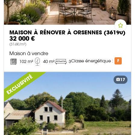
MAISON À RÉNOVER À ORSENNES (36190)
32 000 €
(314€/m²)
Maison à vendre
Classe énergétique :
F
102 m²
40 m²
3
DÉCOUVRIR CE BIEN
EXCLUSIVITÉ
17