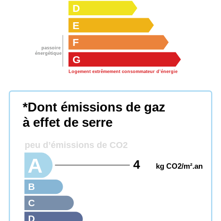
D
E
F
passoire
énergétique
G
Logement extrêmement consommateur d’énergie
*Dont émissions de gaz
à effet de serre
peu d’émissions de CO2
A
4
kg CO2/m².an
B
C
D