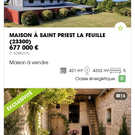
MAISON À SAINT PRIEST LA FEUILLE
(23300)
677 000 €
(1 608€/m²)
Maison à vendre
421 m²
4332 m²
5
Classe énergétique :
C
DÉCOUVRIR CE BIEN
EXCLUSIVITÉ
13