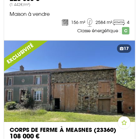
(1 442€/m²)
Maison à vendre
156 m²
2584 m²
4
Classe énergétique :
C
DÉCOUVRIR CE BIEN
EXCLUSIVITÉ
17
CORPS DE FERME À MEASNES (23360)
108 000 €