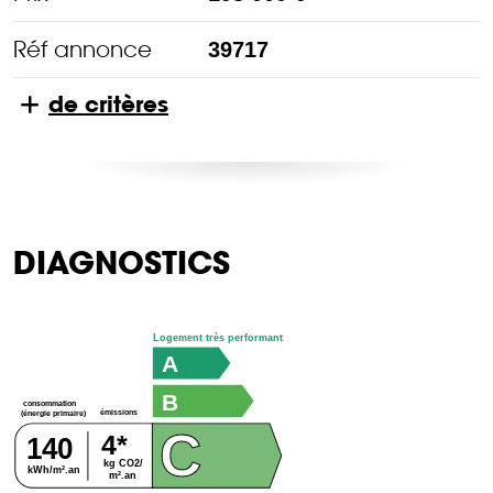
Réf annonce
39717
de critères
DIAGNOSTICS
Logement très performant
A
B
consommation
émissions
(énergie primaire)
C
4*
140
kg CO2/
kWh/m².an
m².an