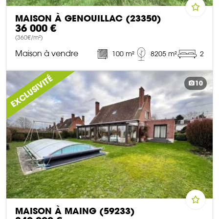
MAISON À GENOUILLAC (23350)
36 000 €
(360€/m²)
Maison à vendre
100 m²
8205 m²
2
DÉCOUVRIR CE BIEN
EXCLUSIVITÉ
10
MAISON À MAING (59233)