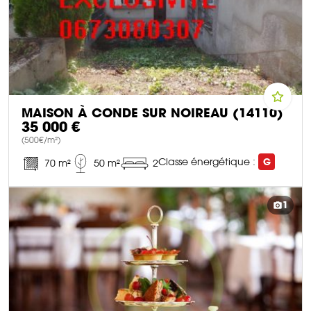
MAISON À CONDE SUR NOIREAU (14110)
35 000 €
(500€/m²)
Classe énergétique :
G
70 m²
50 m²
2
DÉCOUVRIR CE BIEN
1