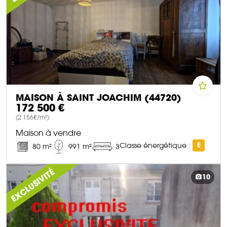
MAISON À SAINT JOACHIM (44720)
172 500 €
(2 156€/m²)
Maison à vendre
Classe énergétique :
E
80 m²
991 m²
3
DÉCOUVRIR CE BIEN
EXCLUSIVITÉ
10