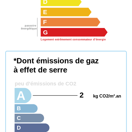
D
E
F
passoire
énergétique
G
Logement extrêmement consommateur d’énergie
*Dont émissions de gaz
à effet de serre
peu d’émissions de CO2
A
2
kg CO2/m².an
B
C
D