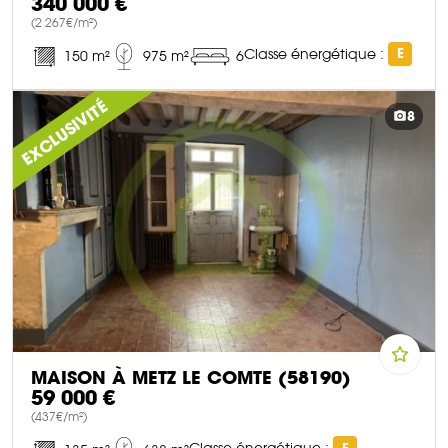
340 000 €
(2 267€/m²)
Classe énergétique :
E
150 m²
975 m²
6
DÉCOUVRIR CE BIEN
EXCLUSIVITÉ
8
MAISON À METZ LE COMTE (58190)
59 000 €
(437€/m²)
Classe énergétique :