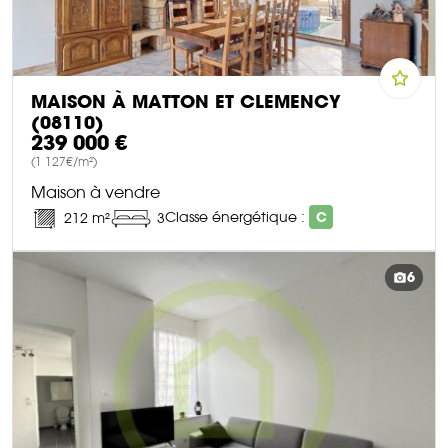
MAISON À MATTON ET CLEMENCY
(08110)
239 000 €
(1 127€/m²)
Maison à vendre
Classe énergétique :
C
212 m²
3
DÉCOUVRIR CE BIEN
6