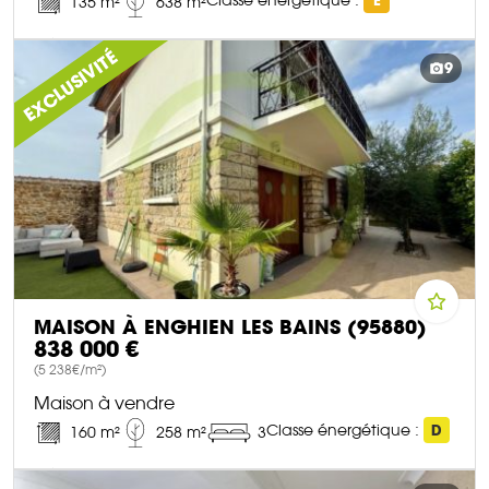
E
135 m²
638 m²
DÉCOUVRIR CE BIEN
EXCLUSIVITÉ
9
MAISON À ENGHIEN LES BAINS (95880)
838 000 €
(5 238€/m²)
Maison à vendre
Classe énergétique :
D
160 m²
258 m²
3
DÉCOUVRIR CE BIEN