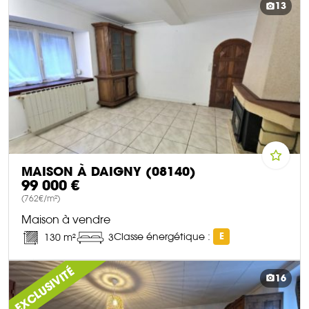
13
MAISON À DAIGNY (08140)
99 000 €
(762€/m²)
Maison à vendre
Classe énergétique :
E
130 m²
3
DÉCOUVRIR CE BIEN
EXCLUSIVITÉ
16