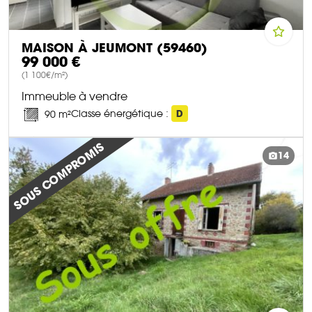
MAISON À JEUMONT (59460)
99 000 €
(1 100€/m²)
Immeuble à vendre
Classe énergétique :
D
90 m²
DÉCOUVRIR CE BIEN
SOUS COMPROMIS
14