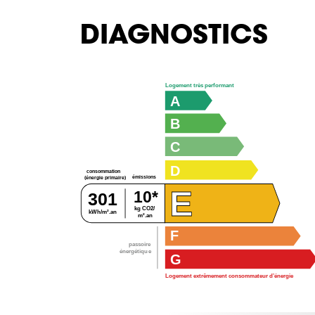
DIAGNOSTICS
Logement très performant
A
B
C
D
consommation
émissions
(énergie primaire)
E
10*
301
kg CO2/
kWh/m².an
m².an
F
passoire
énergétique
G
Logement extrêmement consommateur d’énergie