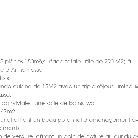
pièces 150m²(surface totale utile de 290 M2) à
re d’Annemasse,
ots.
ande cuisine de 15M2 avec un triple séjour lumineu
asse.
conviviale , une salle de bains, wc,
 147m2
rieur et offrent un beau potentiel d’aménagement a
tements.
n de verdure, offrant un coin de nature au cur du c