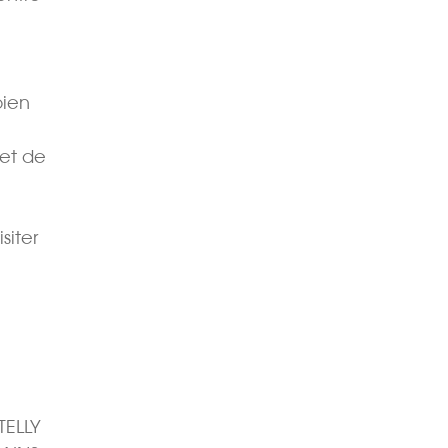
bien
 et de
siter
TELLY