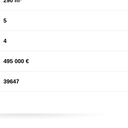
290 m²
5
4
495 000 €
39647