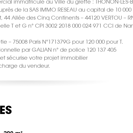
rcial immatriculé au Ville du greffe : THONON-LES-
uprès de la SAS IMMO RESEAU au capital de 10 000 
et, 44 Allée des Cinq Continents – 44120 VERTOU – R
elle T et G n° CPI 3002 2018 000 024 971 CCI de Nan
tie – 75008 Paris N°171379G pour 120 000 pour T.
sionnelle par GALIAN n° de police 120 137 405
 et sécurise votre projet immobilier
a charge du vendeur.
ES