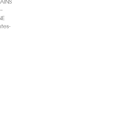
BAINS
–
NE
tes-