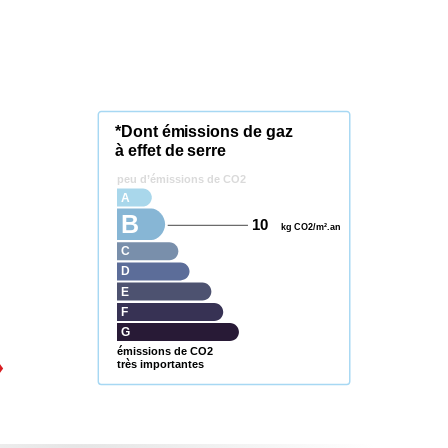
*Dont émissions de gaz
à effet de serre
peu d’émissions de CO2
A
B
10
kg CO2/m².an
C
D
E
F
G
émissions de CO2
très importantes