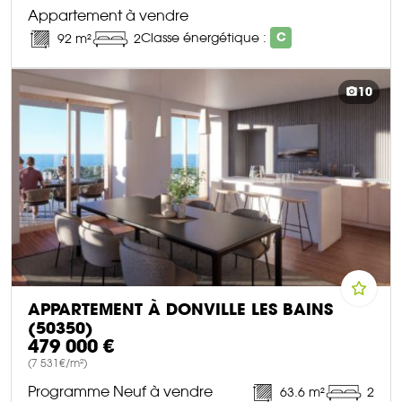
Appartement à vendre
Classe énergétique :
C
92 m²
2
DÉCOUVRIR CE BIEN
10
APPARTEMENT À DONVILLE LES BAINS
(50350)
479 000 €
(7 531€/m²)
Programme Neuf à vendre
63.6 m²
2