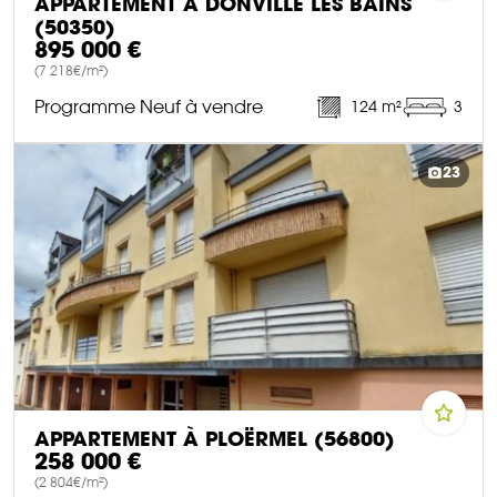
APPARTEMENT À DONVILLE LES BAINS
(50350)
895 000 €
(7 218€/m²)
Programme Neuf à vendre
124 m²
3
DÉCOUVRIR CE BIEN
23
APPARTEMENT À PLOËRMEL (56800)
258 000 €
(2 804€/m²)