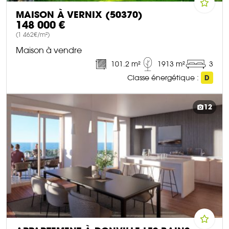
MAISON À VERNIX (50370)
148 000 €
(1 462€/m²)
Maison à vendre
101.2 m²
1913 m²
3
Classe énergétique :
D
DÉCOUVRIR CE BIEN
12