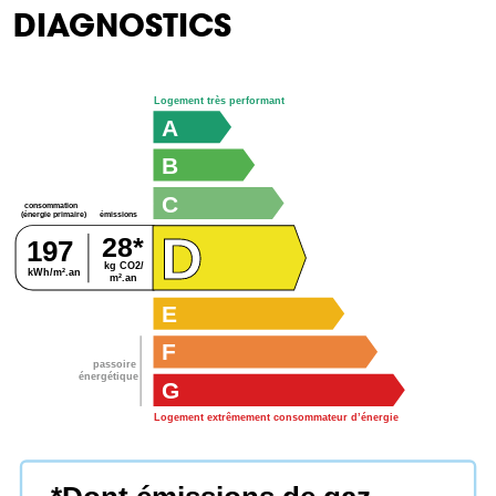
DIAGNOSTICS
Logement très performant
A
B
C
consommation
émissions
(énergie primaire)
D
28*
197
kg CO2/
kWh/m².an
m².an
E
F
passoire
énergétique
G
Logement extrêmement consommateur d’énergie