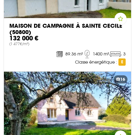
MAISON DE CAMPAGNE À SAINTE CECILE
(50800)
132 000 €
(1 477€/m²)
89.36 m²
1400 m²
3
Classe énergétique :
E
DÉCOUVRIR CE BIEN
16