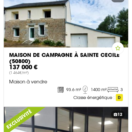
MAISON DE CAMPAGNE À SAINTE CECILE
(50800)
137 000 €
(1 464€/m²)
Maison à vendre
93.6 m²
1400 m²
3
Classe énergétique :
D
DÉCOUVRIR CE BIEN
EXCLUSIVITÉ
12