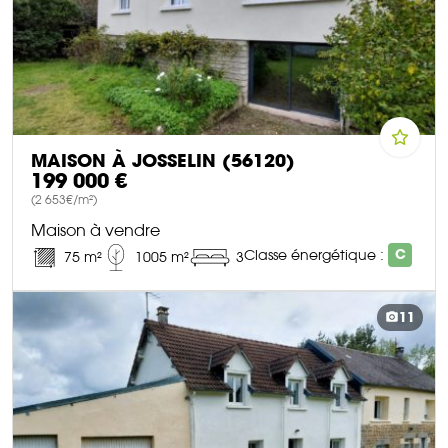
MAISON À JOSSELIN (56120)
199 000 €
(2 653€/m²)
Maison à vendre
Classe énergétique :
C
75 m²
1005 m²
3
DÉCOUVRIR CE BIEN
11