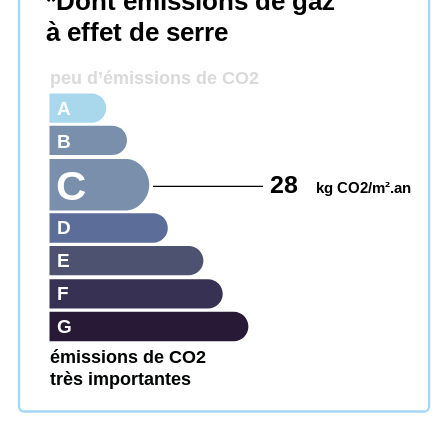
*Dont émissions de gaz
à effet de serre
peu d’émissions de CO2
A
B
C
28
kg CO2/m².an
D
E
F
G
émissions de CO2
très importantes