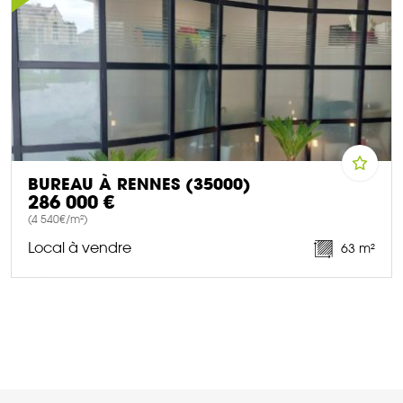
BUREAU À RENNES (35000)
286 000 €
(4 540€/m²)
Local à vendre
63 m²
DÉCOUVRIR CE BIEN