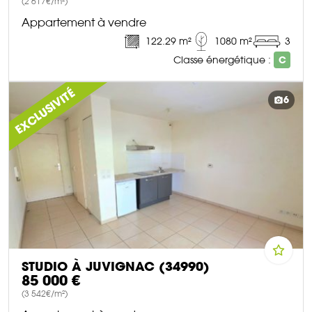
(2 617€/m²)
Appartement à vendre
122.29 m²
1080 m²
3
Classe énergétique :
C
DÉCOUVRIR CE BIEN
EXCLUSIVITÉ
6
STUDIO À JUVIGNAC (34990)
85 000 €
(3 542€/m²)