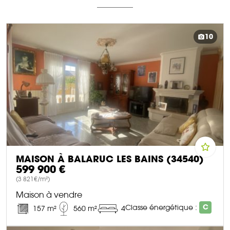
10
MAISON À BALARUC LES BAINS (34540)
599 900 €
(3 821€/m²)
Maison à vendre
Classe énergétique :
C
157 m²
560 m²
4