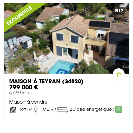
DÉCOUVRIR CE BIEN
EXCLUSIVITÉ
17
MAISON À TEYRAN (34820)
799 000 €
(4 056€/m²)
Maison à vendre
Classe énergétique :
C
197 m²
814 m²
4
DÉCOUVRIR CE BIEN