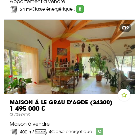
Appartement à vendre
Classe énergétique :
B
24 m²
DÉCOUVRIR CE BIEN
9
MAISON À LE GRAU D'AGDE (34300)
1 495 000 €
(3 738€/m²)
Maison à vendre
Classe énergétique :
C
400 m²
4