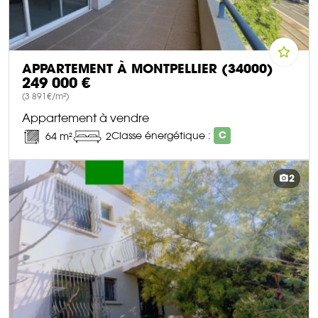
APPARTEMENT À MONTPELLIER (34000)
249 000 €
(3 891€/m²)
Appartement à vendre
Classe énergétique :
C
64 m²
2
DÉCOUVRIR CE BIEN
2