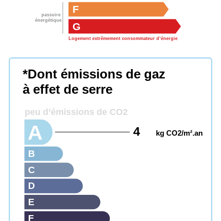
F
passoire
énergétique
G
Logement extrêmement consommateur d’énergie
*Dont émissions de gaz
à effet de serre
peu d’émissions de CO2
A
4
kg CO2/m².an
B
C
D
E
F