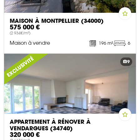
MAISON À MONTPELLIER (34000)
575 000 €
(2 934€/m²)
Maison à vendre
196 m²
6
DÉCOUVRIR CE BIEN
EXCLUSIVITÉ
9
APPARTEMENT À RÉNOVER À
VENDARGUES (34740)
320 000 €