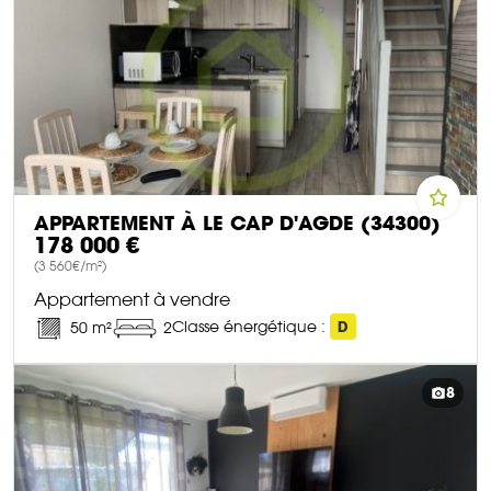
APPARTEMENT À LE CAP D'AGDE (34300)
178 000 €
(3 560€/m²)
Appartement à vendre
Classe énergétique :
D
50 m²
2
DÉCOUVRIR CE BIEN
8