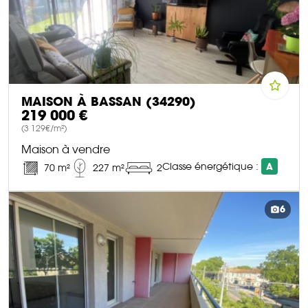
MAISON À BASSAN (34290)
219 000 €
(3 129€/m²)
Maison à vendre
Classe énergétique :
A
70 m²
227 m²
2
DÉCOUVRIR CE BIEN
6