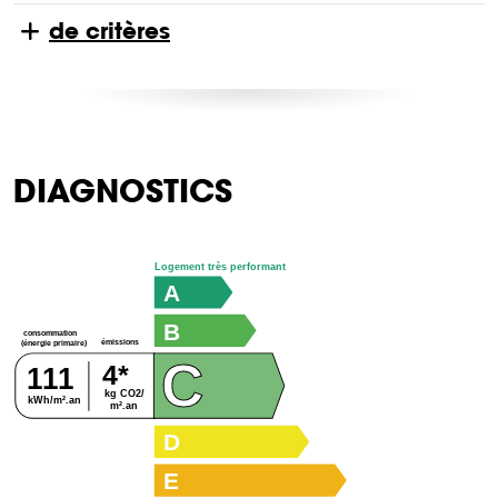
de critères
DIAGNOSTICS
Logement très performant
A
B
consommation
émissions
(énergie primaire)
C
4*
111
kg CO2/
kWh/m².an
m².an
D
E