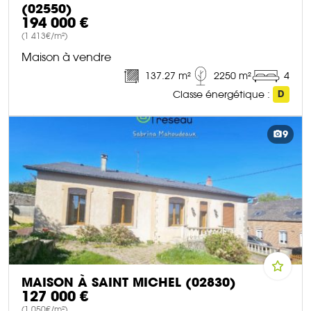
(02550)
194 000 €
(1 413€/m²)
Maison à vendre
137.27 m²
2250 m²
4
Classe énergétique :
D
DÉCOUVRIR CE BIEN
9
MAISON À SAINT MICHEL (02830)
127 000 €
(1 050€/m²)