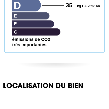
D
35
kg CO2/m².an
E
F
G
émissions de CO2
très importantes
LOCALISATION DU BIEN