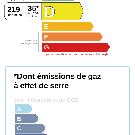
D
35*
219
kg CO2/
kWh/m².an
m².an
E
F
passoire
énergétique
G
Logement extrêmement consommateur d’énergie
*Dont émissions de gaz
à effet de serre
peu d’émissions de CO2
A
B
C