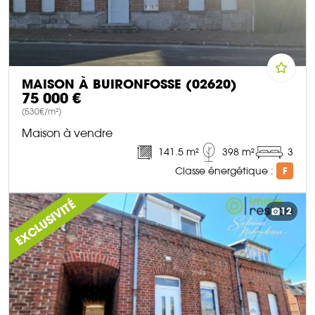
MAISON À BUIRONFOSSE (02620)
75 000 €
(530€/m²)
Maison à vendre
141.5 m²
398 m²
3
Classe énergétique :
F
DÉCOUVRIR CE BIEN
EXCLUSIVITÉ
12