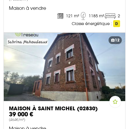
Maison à vendre
121 m²
1185 m²
2
Classe énergétique :
D
DÉCOUVRIR CE BIEN
12
MAISON À SAINT MICHEL (02830)
39 000 €
(464€/m²)
Maison à vendre