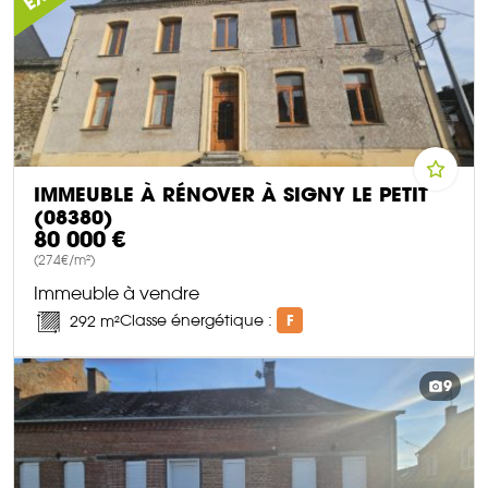
IMMEUBLE À RÉNOVER À SIGNY LE PETIT
(08380)
80 000 €
(274€/m²)
Immeuble à vendre
Classe énergétique :
F
292 m²
DÉCOUVRIR CE BIEN
9