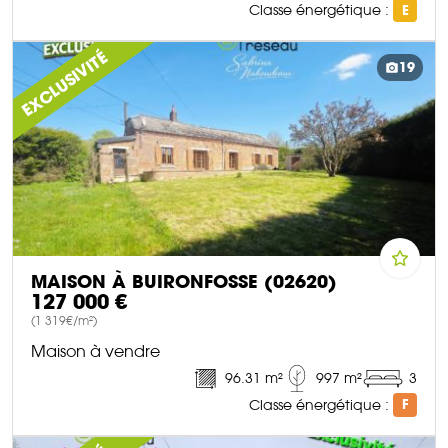
Classe énergétique :
E
DÉCOUVRIR CE BIEN
EXCLUSIVITÉ
19
MAISON À BUIRONFOSSE (02620)
127 000 €
(1 319€/m²)
Maison à vendre
96.31 m²
997 m²
3
Classe énergétique :
F
DÉCOUVRIR CE BIEN