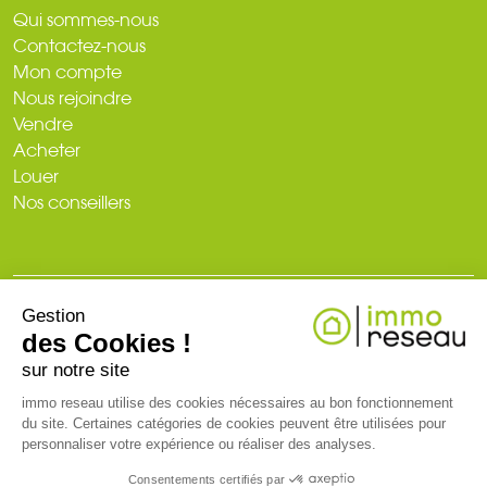
Qui sommes-nous
Contactez-nous
Mon compte
Nous rejoindre
Vendre
Acheter
Louer
Nos conseillers
Gestion
© 2026
des Cookies !
Plan du site
Mentions légales
Politique de confidentialité
Création du site : web-ia.com
sur notre site
immo reseau utilise des cookies nécessaires au bon fonctionnement
du site. Certaines catégories de cookies peuvent être utilisées pour
RCS NANTES 519 718 886. Carte professionnelle T et G n° CPI 3002
personnaliser votre expérience ou réaliser des analyses.
2018 000 024 971 CCI de Nantes-Saint-Nazaire (44)
Consentements certifiés par