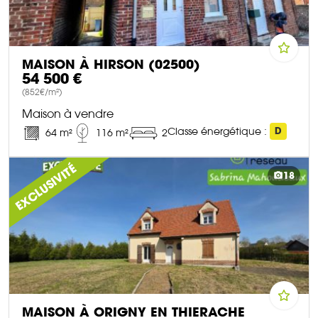
MAISON À HIRSON (02500)
54 500 €
(852€/m²)
Maison à vendre
Classe énergétique :
D
64 m²
116 m²
2
DÉCOUVRIR CE BIEN
EXCLUSIVITÉ
18
MAISON À ORIGNY EN THIERACHE