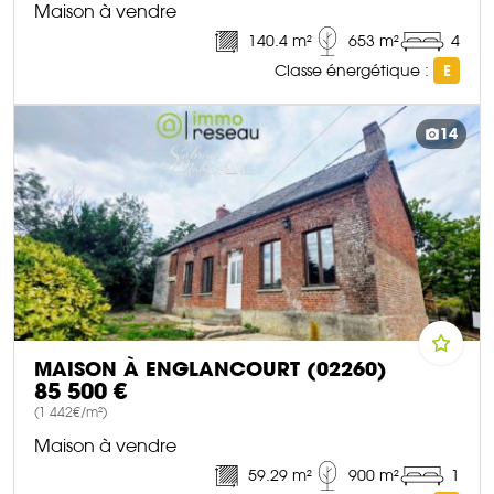
Maison à vendre
140.4 m²
653 m²
4
Classe énergétique :
E
DÉCOUVRIR CE BIEN
14
MAISON À ENGLANCOURT (02260)
85 500 €
(1 442€/m²)
Maison à vendre
59.29 m²
900 m²
1