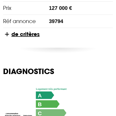
Prix
127 000 €
Réf annonce
39794
de critères
DIAGNOSTICS
Logement très performant
A
B
C
consommation
émissions
(énergie primaire)