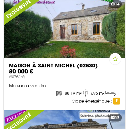
EXCLUSIVITÉ
14
MAISON À SAINT MICHEL (02830)
80 000 €
(907€/m²)
Maison à vendre
88.19 m²
696 m²
1
Classe énergétique :
E
DÉCOUVRIR CE BIEN
EXCLUSIVITÉ
17