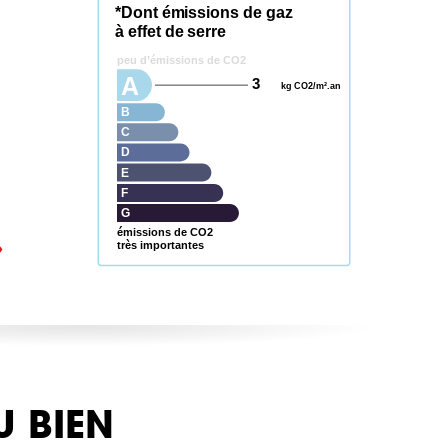
*Dont émissions de gaz
à effet de serre
peu d’émissions de CO2
A
3
kg CO2/m².an
B
C
D
E
F
G
émissions de CO2
très importantes
U BIEN