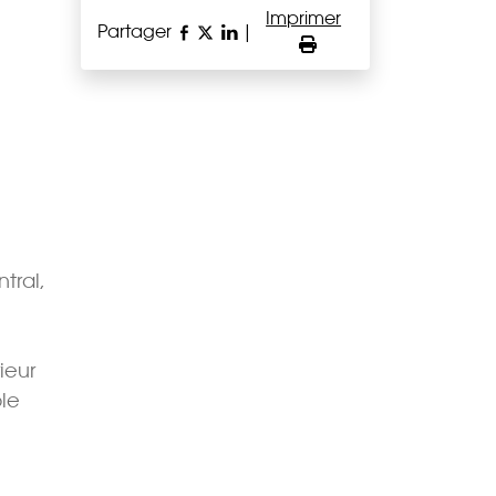
Imprimer
Partager
|
tral,
ieur
ble